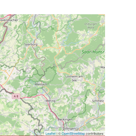
Leaflet
| ©
OpenStreetMap
contributors