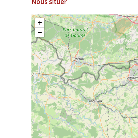
Nous situer
+
−